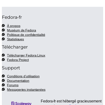
Fedora-fr
À propos
Muséum de Fedora
Politique de confidentialité
Statistiques
Télécharger
Télécharger Fedora Linux
Fedora Project
Support
Conditions d’utilisation
Documentation
Forums
Messageries instantanées
Flux RSS de Fedora-
Compte BlueSky de Fedo
Page Facebook de Fed
Fedora-Fr sur Mas
Fedora-fr est hébergé gracieusement