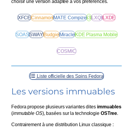
choisir une version adaptée à vos préférences.
XFCE
Cinnamon
MATE Compize
i3
LXQt
LXDE
SOAS
SWAY
Budgie
Miracle
KDE Plasma Mobile
COSMIC
Liste officielle des Spins Fedora
Les versions immuables
Fedora propose plusieurs variantes dites
immuables
(
immutable OS
), basées sur la technologie
OSTree
.
Contrairement à une distribution Linux classique :